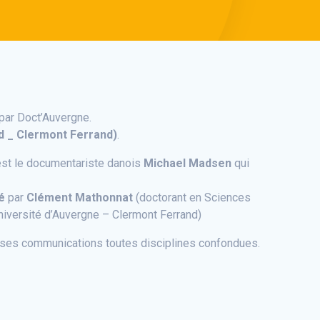
par Doct’Auvergne.
nd _ Clermont Ferrand)
.
est le documentariste danois
Michael Madsen
qui
é
par
Clément Mathonnat
(doctorant en Sciences
iversité d’Auvergne – Clermont Ferrand)
uses communications toutes disciplines confondues.