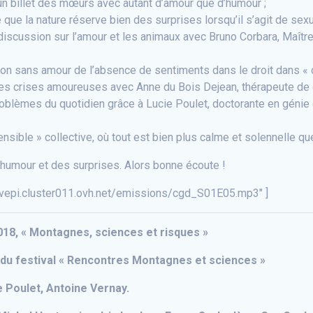
n billet des mœurs avec autant d’amour que d’humour ;
que la nature réserve bien des surprises lorsqu’il s’agit de sexu
discussion sur l’amour et les animaux avec Bruno Corbara, Maîtr
non sans amour de l’absence de sentiments dans le droit dans « ça v
es crises amoureuses avec Anne du Bois Dejean, thérapeute de 
oblèmes du quotidien grâce à Lucie Poulet, doctorante en génie
nsible » collective, où tout est bien plus calme et solennelle qu
’humour et des surprises. Alors bonne écoute !
uvepi.cluster011.ovh.net/emissions/cgd_S01E05.mp3″ ]
018, « Montagnes, sciences et risques »
 du festival « Rencontres Montagnes et sciences »
 Poulet, Antoine Vernay.