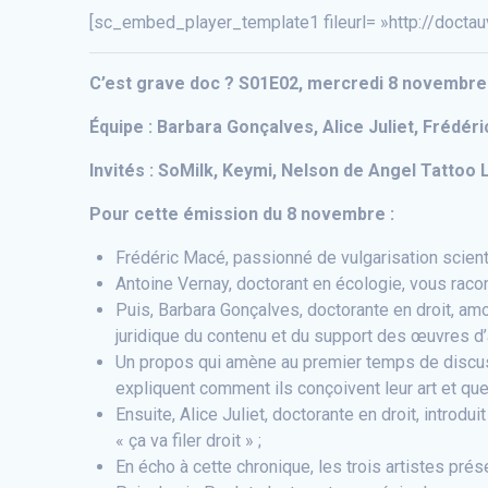
[sc_embed_player_template1 fileurl= »http://docta
C’est grave doc ? S01E02, mercredi 8 novembre 20
Équipe : Barbara Gonçalves, Alice Juliet, Frédér
Invités : SoMilk, Keymi, Nelson de Angel Tattoo L
Pour cette émission du 8 novembre :
Frédéric Macé, passionné de vulgarisation scienti
Antoine Vernay, doctorant en écologie, vous raconte
Puis, Barbara Gonçalves, doctorante en droit, amo
juridique du contenu et du support des œuvres d’a
Un propos qui amène au premier temps de discussio
expliquent comment ils conçoivent leur art et quel
Ensuite, Alice Juliet, doctorante en droit, intr
« ça va filer droit » ;
En écho à cette chronique, les trois artistes prés