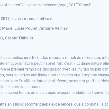
uvepi.cluster011.ovh.net/emissions/cgd_S01E03.mp3″ ]
17, « L’art et ses limites ».
ic Macé, Lucie Poulet, Antoine Vernay.
C, Carole Thibault.
fique, réalise un « Billet des mœurs » rempli de références artis
 en quoi la nature peut inspirer l’art, c’est « Et dame nature ell
rce le premier temps de discussion avec les invités du jour dans «
rt, pour en arriver aux limites personnelles que s’impose chaque 
n avec SoMilk, artiste digital, Keymi, peintre et graffeur, Nelso
les limites ils se posent ;
oduit un second temps de discussion, évoquer le statut de l’œuvr
ents en studio, racontent leurs expériences, quels contrats ils a