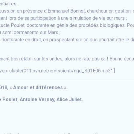
ntiaires ;
cussion en présence d’Emmanuel Bonnet, chercheur en gestion,
t lors de sa participation à une simulation de vie sur mars ;
cie Poulet, doctorante en génie des procédés biologiques. Pour 
u semi permanente sur Mars ;
octorante en droit, en prospectant sur ce que pourrait être le dro
nant bien établi sur les ondes, alors ne rate pas ça ! Bonne écou
uvepi.cluster011.ovh.net/emissions/cgd_S01E06.mp3″ ]
018, « Amour et différences ».
Poulet, Antoine Vernay, Alice Juliet.