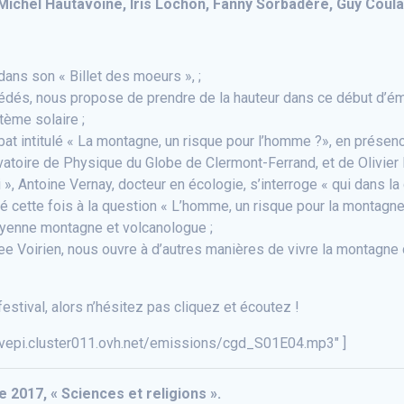
n-Michel Hautavoine, Iris Lochon, Fanny Sorbadère, Guy Coula
ans son « Billet des moeurs », ;
cédés, nous propose de prendre de la hauteur dans ce début d’é
ème solaire ;
at intitulé « La montagne, un risque pour l’homme ?», en présenc
vatoire de Physique du Globe de Clermont-Ferrand, et de Olivier
», Antoine Vernay, docteur en écologie, s’interroge « qui dans la 
ette fois à la question « L’homme, un risque pour la montagne ?
yenne montagne et volcanologue ;
 Lee Voirien, nous ouvre à d’autres manières de vivre la montagn
estival, alors n’hésitez pas cliquez et écoutez !
uvepi.cluster011.ovh.net/emissions/cgd_S01E04.mp3″ ]
2017, « Sciences et religions ».