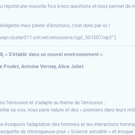
qui répond une nouvelle fois à nos questions et nous permet de
ntelligente mais pleine d’émotions, c’est donc par ici !
uvepi.cluster011.ovh.net/emissions/cgd_S01E07.mp3″ ]
, « S’établir dans un nouvel environnement ».
 Poulet, Antoine Vernay, Alice Juliet.
s l’émission et s’adapte au thème de l’émission ;
prête sa voix, nous parle nature et des « pionniers dans leurs mil
nous évoquons l’adaptation des hommes et les interactions homme
casquette de chroniqueuse pour « Science sensible » et évoque l’