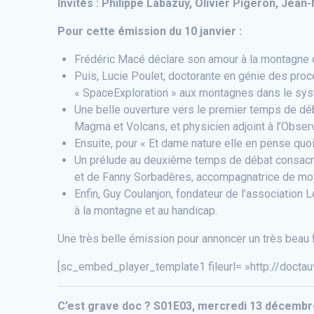
Invités : Philippe Labazuy, Olivier Pigeron, Jea
Pour cette émission du 10 janvier :
Frédéric Macé déclare son amour à la montagne d
Puis, Lucie Poulet, doctorante en génie des pro
« SpaceExploration » aux montagnes dans le syst
Une belle ouverture vers le premier temps de déb
Magma et Volcans, et physicien adjoint à l’Obser
Ensuite, pour « Et dame nature elle en pense quoi 
Un prélude au deuxième temps de débat consacré c
et de Fanny Sorbadères, accompagnatrice de mo
Enfin, Guy Coulanjon, fondateur de l’association
à la montagne et au handicap.
Une très belle émission pour annoncer un très beau f
[sc_embed_player_template1 fileurl= »http://docta
C’est grave doc ? S01E03, mercredi 13 décembre 