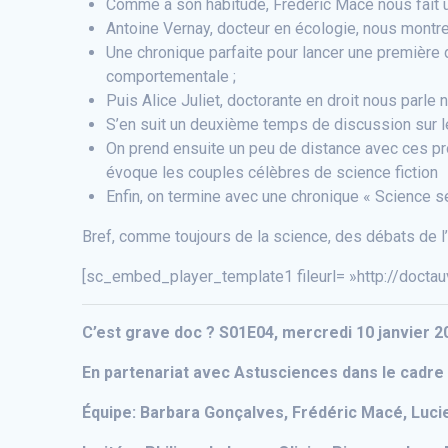
Comme à son habitude, Frédéric Macé nous fait u
Antoine Vernay, docteur en écologie, nous montre 
Une chronique parfaite pour lancer une première 
comportementale ;
Puis Alice Juliet, doctorante en droit nous parle 
S’en suit un deuxième temps de discussion sur l
On prend ensuite un peu de distance avec ces pr
évoque les couples célèbres de science fiction
Enfin, on termine avec une chronique « Science se
Bref, comme toujours de la science, des débats de l
[sc_embed_player_template1 fileurl= »http://docta
C’est grave doc ? S01E04, mercredi 10 janvier 2
En partenariat avec Astusciences dans le cadre
Équipe: Barbara Gonçalves, Frédéric Macé, Lucie