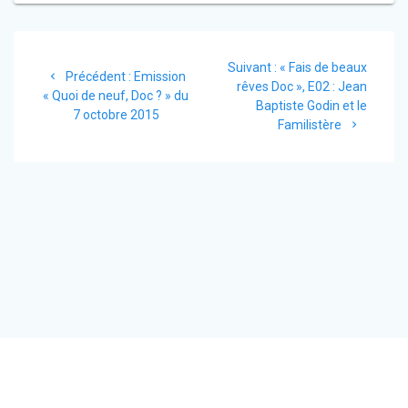
Suivant :
« Fais de beaux
Précédent :
Emission
rêves Doc », E02 : Jean
« Quoi de neuf, Doc ? » du
Baptiste Godin et le
7 octobre 2015
Familistère
© 2026 Doct'Auvergne. Construit avec WordPress et le
thème