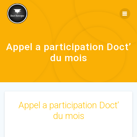
Appel a participation Doct’
du mois
Appel a participation Doct’
du mois